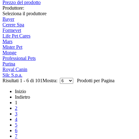
Prezzo del prodotto
Produttore:
Seleziona il produttore
Bayer
Cerere Spa
Formevet
Life Pet Cares
Mars
Mister Pet
Monge
Professional Pets
Purina
Royal Canin
Silc S.p.a.
Risultati 1 - 6 di 101
Mostra:
Prodotti per Pagina
Inizio
Indietro
1
2
3
4
5
6
7