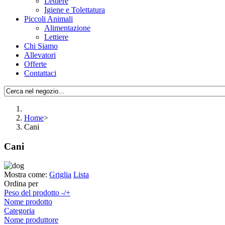
Lettiere
Igiene e Tolettatura
Piccoli Animali
Alimentazione
Lettiere
Chi Siamo
Allevatori
Offerte
Contattaci
Home
>
Cani
Cani
Mostra come:
Griglia
Lista
Ordina per
Peso del prodotto -/+
Nome prodotto
Categoria
Nome produttore