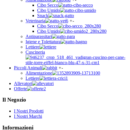
Cibo Secco
Cibo Umido
Snack
Veterinaria
+
-
Cibo Secco
Cibo Umido
Antiparassitari
Igiene e Tolettatura
Lettiere
Cuscineria
Piccoli Animali
+
-
Alimentazione
Lettiere
Allevatori
Offerte
Il Negozio
I Nostri Prodotti
I Nostri Marchi
Informazioni