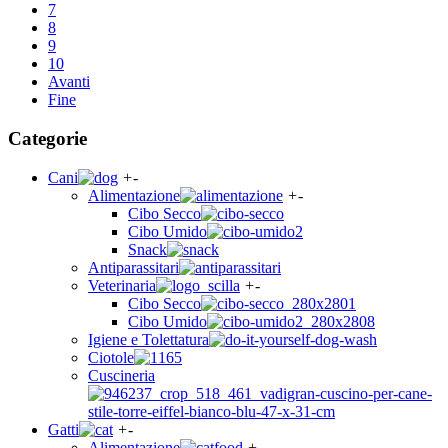
7
8
9
10
Avanti
Fine
Categorie
Cani
+
-
Alimentazione
+
-
Cibo Secco
Cibo Umido
Snack
Antiparassitari
Veterinaria
+
-
Cibo Secco
Cibo Umido
Igiene e Tolettatura
Ciotole
Cuscineria
Gatti
+
-
Alimentazione
+
-