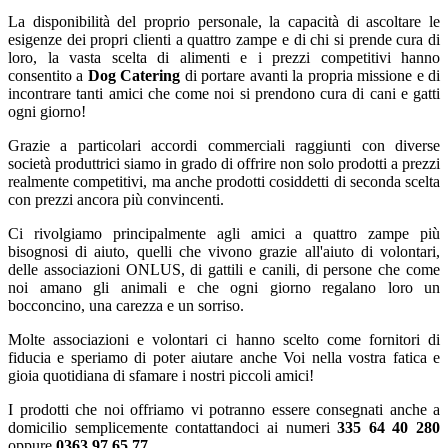
La disponibilità del proprio personale, la capacità di ascoltare le
esigenze dei propri clienti a quattro zampe e di chi si prende cura di
loro, la vasta scelta di alimenti e i prezzi competitivi hanno
consentito a
Dog Catering
di portare avanti la propria missione e di
incontrare tanti amici che come noi si prendono cura di cani e gatti
ogni giorno!
Grazie a particolari accordi commerciali raggiunti con diverse
società produttrici siamo in grado di offrire non solo prodotti a prezzi
realmente competitivi, ma anche prodotti cosiddetti di seconda scelta
con prezzi ancora più convincenti.
Ci rivolgiamo principalmente agli amici a quattro zampe più
bisognosi di aiuto, quelli che vivono grazie all'aiuto di volontari,
delle associazioni ONLUS, di gattili e canili, di persone che come
noi amano gli animali e che ogni giorno regalano loro un
bocconcino, una carezza e un sorriso.
Molte associazioni e volontari ci hanno scelto come fornitori di
fiducia e speriamo di poter aiutare anche Voi nella vostra fatica e
gioia quotidiana di sfamare i nostri piccoli amici!
I prodotti che noi offriamo vi potranno essere consegnati anche a
domicilio semplicemente contattandoci ai numeri
335 64 40 280
oppure
0363 97 65 77
.