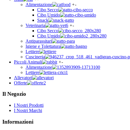
Alimentazione
+
-
Cibo Secco
Cibo Umido
Snack
Veterinaria
+
-
Cibo Secco
Cibo Umido
Antiparassitari
Igiene e Tolettatura
Lettiere
Cuscineria
Piccoli Animali
+
-
Alimentazione
Lettiere
Allevatori
Offerte
Il Negozio
I Nostri Prodotti
I Nostri Marchi
Informazioni