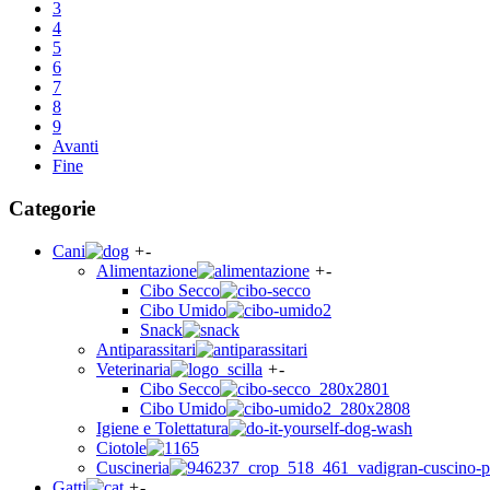
3
4
5
6
7
8
9
Avanti
Fine
Categorie
Cani
+
-
Alimentazione
+
-
Cibo Secco
Cibo Umido
Snack
Antiparassitari
Veterinaria
+
-
Cibo Secco
Cibo Umido
Igiene e Tolettatura
Ciotole
Cuscineria
Gatti
+
-