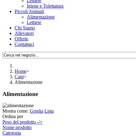
Lettiere
Igiene e Tolettatura
Piccoli Animali
Alimentazione
Lettiere
Chi Siamo
Allevatori
Offerte
Contattaci
Home
>
Cani
>
Alimentazione
Alimentazione
Mostra come:
Griglia
Lista
Ordina per
Peso del prodotto -/+
Nome prodotto
Categoria