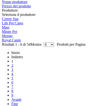
Nome produttore
Prezzo del prodotto
Produttore:
Seleziona il produttore
Cerere Spa
Life Pet Cares
Mars
Mister Pet
Monge
Royal Canin
Risultati 1 - 6 di 54
Mostra:
Prodotti per Pagina
Inizio
Indietro
1
2
3
4
5
6
7
8
9
Avanti
Fine