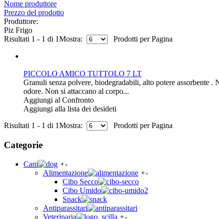
Nome produttore
Prezzo del prodotto
Produttore:
Piz Frigo
Risultati 1 - 1 di 1
Mostra:
Prodotti per Pagina
PICCOLO AMICO TUTTOLO 7 LT
Granuli senza polvere, biodegradabili, alto potere assorbente .
odore. Non si attaccano al corpo...
Aggiungi al Confronto
Aggiungi alla lista dei desideti
Risultati 1 - 1 di 1
Mostra:
Prodotti per Pagina
Categorie
Cani
+
-
Alimentazione
+
-
Cibo Secco
Cibo Umido
Snack
Antiparassitari
Veterinaria
+
-