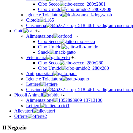
Cibo Secco
Cibo Umido
Igiene e Tolettatura
Ciotole
Cuscineria
Gatti
+
-
Alimentazione
+
-
Cibo Secco
Cibo Umido
Snack
Veterinaria
+
-
Cibo Secco
Cibo Umido
Antiparassitari
Igiene e Tolettatura
Lettiere
Cuscineria
Piccoli Animali
+
-
Alimentazione
Lettiere
Allevatori
Offerte
Il Negozio