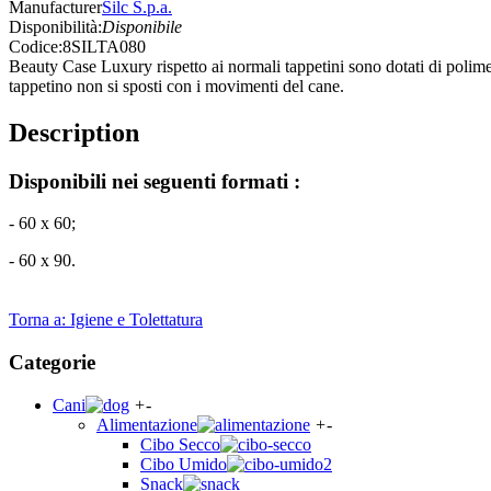
Manufacturer
Silc S.p.a.
Disponibilità:
Disponibile
Codice:
8SILTA080
Beauty Case Luxury rispetto ai normali tappetini sono dotati di polime
tappetino non si sposti con i movimenti del cane.
Description
Disponibili nei seguenti formati :
- 60 x 60;
- 60 x 90.
Torna a: Igiene e Tolettatura
Categorie
Cani
+
-
Alimentazione
+
-
Cibo Secco
Cibo Umido
Snack