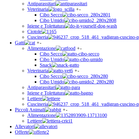
Antiparassitari
Veterinaria
+
-
Cibo Secco
Cibo Umido
Igiene e Tolettatura
Ciotole
Cuscineria
Gatti
+
-
Alimentazione
+
-
Cibo Secco
Cibo Umido
Snack
Veterinaria
+
-
Cibo Secco
Cibo Umido
Antiparassitari
Igiene e Tolettatura
Lettiere
Cuscineria
Piccoli Animali
+
-
Alimentazione
Lettiere
Allevatori
Offerte