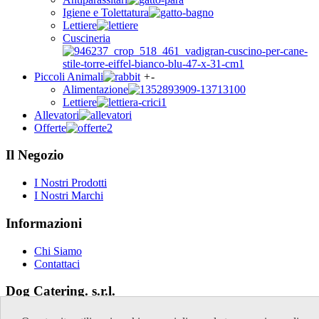
Igiene e Tolettatura
Lettiere
Cuscineria
Piccoli Animali
+
-
Alimentazione
Lettiere
Allevatori
Offerte
Il Negozio
I Nostri Prodotti
I Nostri Marchi
Informazioni
Chi Siamo
Contattaci
Dog Catering. s.r.l.
Via Don Milani 59/61