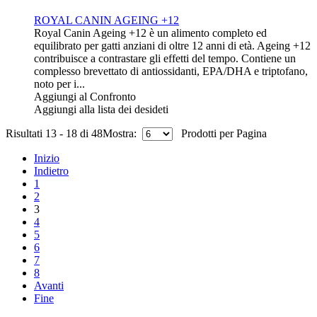
ROYAL CANIN AGEING +12
Royal Canin Ageing +12 è un alimento completo ed
equilibrato per gatti anziani di oltre 12 anni di età. Ageing +12
contribuisce a contrastare gli effetti del tempo. Contiene un
complesso brevettato di antiossidanti, EPA/DHA e triptofano,
noto per i...
Aggiungi al Confronto
Aggiungi alla lista dei desideti
Risultati 13 - 18 di 48
Mostra:
Prodotti per Pagina
Inizio
Indietro
1
2
3
4
5
6
7
8
Avanti
Fine