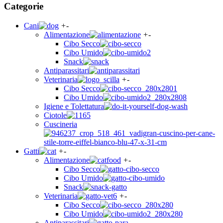
Categorie
Cani
+
-
Alimentazione
+
-
Cibo Secco
Cibo Umido
Snack
Antiparassitari
Veterinaria
+
-
Cibo Secco
Cibo Umido
Igiene e Tolettatura
Ciotole
Cuscineria
Gatti
+
-
Alimentazione
+
-
Cibo Secco
Cibo Umido
Snack
Veterinaria
+
-
Cibo Secco
Cibo Umido
Antiparassitari