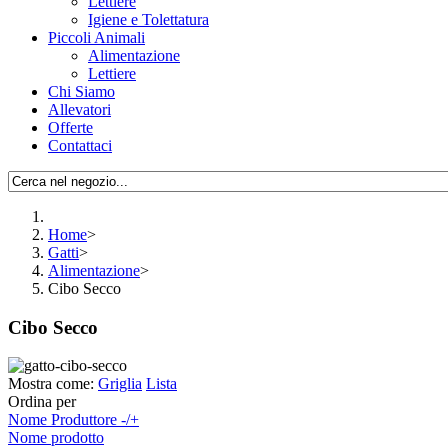
Lettiere
Igiene e Tolettatura
Piccoli Animali
Alimentazione
Lettiere
Chi Siamo
Allevatori
Offerte
Contattaci
Home
>
Gatti
>
Alimentazione
>
Cibo Secco
Cibo Secco
Mostra come:
Griglia
Lista
Ordina per
Nome Produttore -/+
Nome prodotto