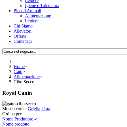
Lettiere
Igiene e Tolettatura
Piccoli Animali
Alimentazione
Lettiere
Chi Siamo
Allevatori
Offerte
Contattaci
Home
>
Gatti
>
Alimentazione
>
Cibo Secco
Royal Canin
Mostra come:
Griglia
Lista
Ordina per
Nome Produttore -/+
Nome prodotto