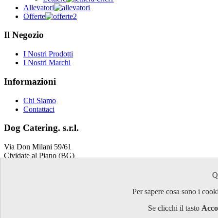
Allevatori
Offerte
Il Negozio
I Nostri Prodotti
I Nostri Marchi
Informazioni
Chi Siamo
Contattaci
Dog Catering. s.r.l.
Via Don Milani 59/61
Cividate al Piano (BG)
P.IVA: 03251200162
Q
Contatti
Per sapere cosa sono i cookie
TEL: 0363 976577
Se clicchi il tasto
Acco
FAX: 0363 979518