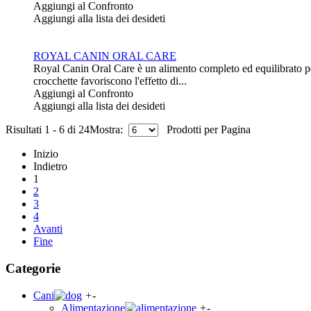
Aggiungi al Confronto
Aggiungi alla lista dei desideti
ROYAL CANIN ORAL CARE
Royal Canin Oral Care è un alimento completo ed equilibrato per g
crocchette favoriscono l'effetto di...
Aggiungi al Confronto
Aggiungi alla lista dei desideti
Risultati 1 - 6 di 24
Mostra:
Prodotti per Pagina
Inizio
Indietro
1
2
3
4
Avanti
Fine
Categorie
Cani
+
-
Alimentazione
+
-