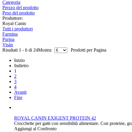
Categoria
Prezzo del prodotto
Peso del prodotto
Produttore:
Royal Canin
Tutti i produttori
Farmina
Purina
Visàn
Risultati 1 - 6 di 24
Mostra:
Prodotti per Pagina
Inizio
Indietro
1
2
3
4
Avanti
Fine
ROYAL CANIN EXIGENT PROTEIN 42
Crocchette per gatti con sensibilità alimentare. Con proteine, gra
Aggiungi al Confronto