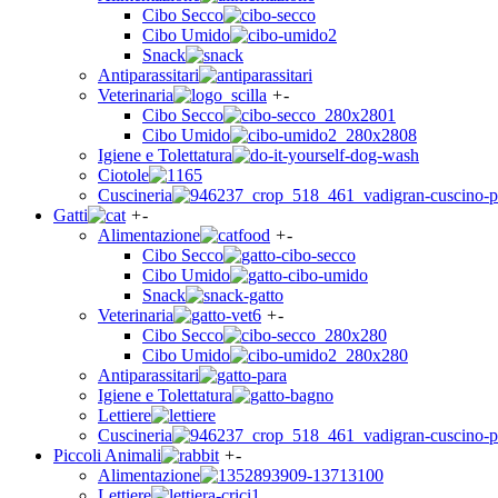
Cibo Secco
Cibo Umido
Snack
Antiparassitari
Veterinaria
+
-
Cibo Secco
Cibo Umido
Igiene e Tolettatura
Ciotole
Cuscineria
Gatti
+
-
Alimentazione
+
-
Cibo Secco
Cibo Umido
Snack
Veterinaria
+
-
Cibo Secco
Cibo Umido
Antiparassitari
Igiene e Tolettatura
Lettiere
Cuscineria
Piccoli Animali
+
-
Alimentazione
Lettiere