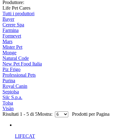
Produttore:
Life Pet Cares
Tutti i produttori
Bayer
Cerere Spa
Farmina
Formevet
Mars
Mister Pet
Monge
Natural Code
New Pet Food Italia
Piz Frigo
Professional Pets
Purina
Royal Canin
Sepiolsa
Silc S.p.a.
Tolsa
Visàn
Risultati 1 - 5 di 5
Mostra:
Prodotti per Pagina
LIFECAT