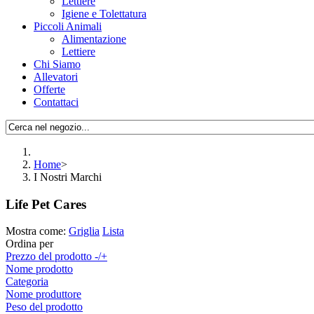
Lettiere
Igiene e Tolettatura
Piccoli Animali
Alimentazione
Lettiere
Chi Siamo
Allevatori
Offerte
Contattaci
Home
>
I Nostri Marchi
Life Pet Cares
Mostra come:
Griglia
Lista
Ordina per
Prezzo del prodotto -/+
Nome prodotto
Categoria
Nome produttore
Peso del prodotto