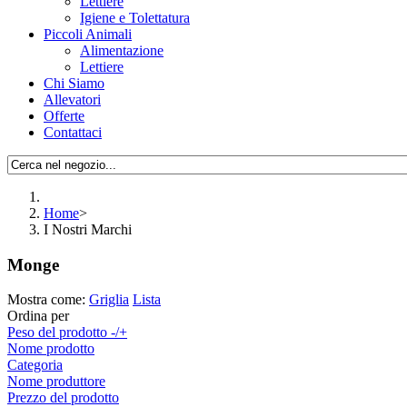
Lettiere
Igiene e Tolettatura
Piccoli Animali
Alimentazione
Lettiere
Chi Siamo
Allevatori
Offerte
Contattaci
Home
>
I Nostri Marchi
Monge
Mostra come:
Griglia
Lista
Ordina per
Peso del prodotto -/+
Nome prodotto
Categoria
Nome produttore
Prezzo del prodotto