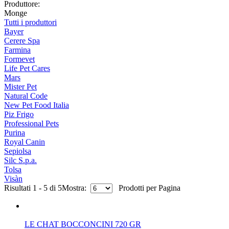
Produttore:
Monge
Tutti i produttori
Bayer
Cerere Spa
Farmina
Formevet
Life Pet Cares
Mars
Mister Pet
Natural Code
New Pet Food Italia
Piz Frigo
Professional Pets
Purina
Royal Canin
Sepiolsa
Silc S.p.a.
Tolsa
Visàn
Risultati 1 - 5 di 5
Mostra:
Prodotti per Pagina
LE CHAT BOCCONCINI 720 GR