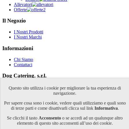
Allevatori
Offerte
Il Negozio
I Nostri Prodotti
I Nostri Marchi
Informazioni
Chi Siamo
Contattaci
Dog Catering. s.r.l.
Via Don Milani 59/61
Questo sito utilizza i cookie per migliorare la tua esperienza di
Cividate al Piano (BG)
navigazione.
P.IVA: 03251200162
Per sapere cosa sono i cookie, vedere quali utilizziamo e quali sono
Contatti
di terze parti e come disattivarli clicca sul link
Informativa
.
Se clicchi il tasto
Acconsento
o se accedi ad un qualunque altro
TEL: 0363 976577
elemento di questo sito acconsenti all’uso dei cookie.
FAX: 0363 979518