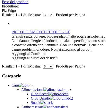
Peso del prodotto
Produttore:
Piz Frigo
Risultati 1 - 1 di 1
Mostra:
Prodotti per Pagina
PICCOLO AMICO TUTTOLO 7 LT
Granuli senza polvere, biodegradabili, alto potere assorbente .
Non danno allergie né inducono malattie perciò possono stare
a contatto diretto con l’animale. Con una normale igiene non
danno problemi di odore. Non si attaccano al corpo...
Aggiungi al Confronto
Aggiungi alla lista dei desideti
Risultati 1 - 1 di 1
Mostra:
Prodotti per Pagina
Categorie
Cani
+
-
Alimentazione
+
-
Cibo Secco
Cibo Umido
Snack
Antiparassitari