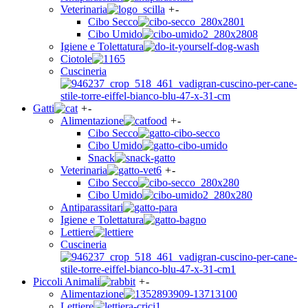
Veterinaria
+
-
Cibo Secco
Cibo Umido
Igiene e Tolettatura
Ciotole
Cuscineria
Gatti
+
-
Alimentazione
+
-
Cibo Secco
Cibo Umido
Snack
Veterinaria
+
-
Cibo Secco
Cibo Umido
Antiparassitari
Igiene e Tolettatura
Lettiere
Cuscineria
Piccoli Animali
+
-
Alimentazione
Lettiere