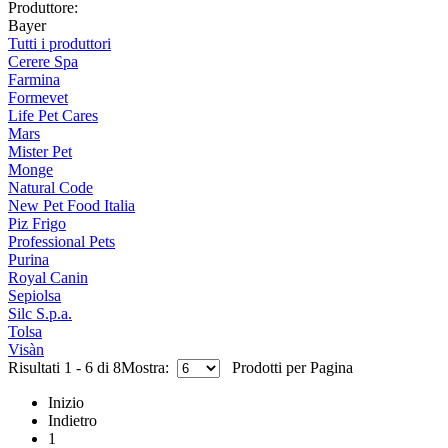
Produttore:
Bayer
Tutti i produttori
Cerere Spa
Farmina
Formevet
Life Pet Cares
Mars
Mister Pet
Monge
Natural Code
New Pet Food Italia
Piz Frigo
Professional Pets
Purina
Royal Canin
Sepiolsa
Silc S.p.a.
Tolsa
Visàn
Risultati 1 - 6 di 8
Mostra:
Prodotti per Pagina
Inizio
Indietro
1