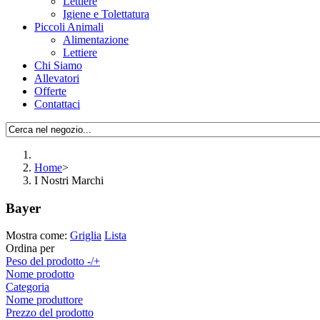
Lettiere
Igiene e Tolettatura
Piccoli Animali
Alimentazione
Lettiere
Chi Siamo
Allevatori
Offerte
Contattaci
Home
>
I Nostri Marchi
Bayer
Mostra come:
Griglia
Lista
Ordina per
Peso del prodotto -/+
Nome prodotto
Categoria
Nome produttore
Prezzo del prodotto