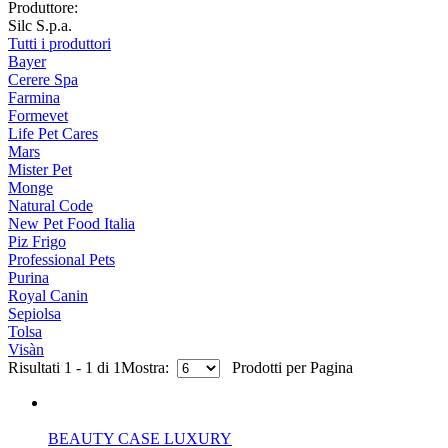
Produttore:
Silc S.p.a.
Tutti i produttori
Bayer
Cerere Spa
Farmina
Formevet
Life Pet Cares
Mars
Mister Pet
Monge
Natural Code
New Pet Food Italia
Piz Frigo
Professional Pets
Purina
Royal Canin
Sepiolsa
Tolsa
Visàn
Risultati 1 - 1 di 1
Mostra:
Prodotti per Pagina
BEAUTY CASE LUXURY