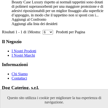
Beauty Case Luxury rispetto ai normali tappetini sono dotati
di polimeri superassorbenti per una maggiore protezione e di
adesivi riposizionabili per un miglior fissaggio alla superficie
d’appoggio, in modo che il tappetino non si sposti con i...
Aggiungi al Confronto
Aggiungi alla lista dei desideti
Risultati 1 - 1 di 1
Mostra:
Prodotti per Pagina
Il Negozio
I Nostri Prodotti
I Nostri Marchi
Informazioni
Chi Siamo
Contattaci
Dog Catering. s.r.l.
Via Don Milani 59/61
Questo sito utilizza i cookie per migliorare la tua esperienza di
Cividate al Piano (BG)
navigazione.
P.IVA: 03251200162