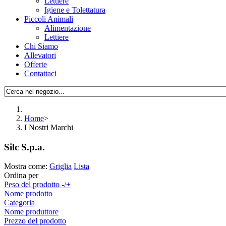
Lettiere
Igiene e Tolettatura
Piccoli Animali
Alimentazione
Lettiere
Chi Siamo
Allevatori
Offerte
Contattaci
Home
>
I Nostri Marchi
Silc S.p.a.
Mostra come:
Griglia
Lista
Ordina per
Peso del prodotto -/+
Nome prodotto
Categoria
Nome produttore
Prezzo del prodotto