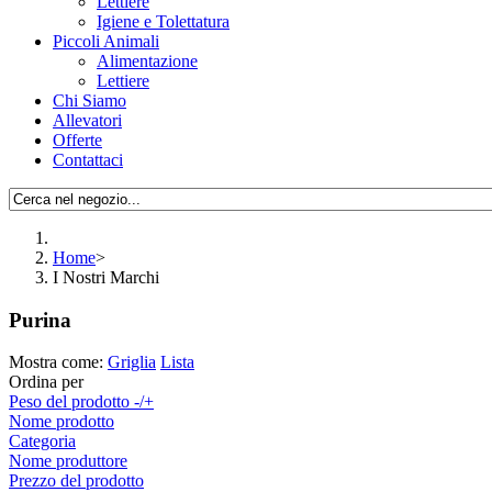
Lettiere
Igiene e Tolettatura
Piccoli Animali
Alimentazione
Lettiere
Chi Siamo
Allevatori
Offerte
Contattaci
Home
>
I Nostri Marchi
Purina
Mostra come:
Griglia
Lista
Ordina per
Peso del prodotto -/+
Nome prodotto
Categoria
Nome produttore
Prezzo del prodotto