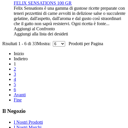
FELIX SENSATIONS 100 GR
Felix Sensations è una gamma di gustose ricette preparate con
teneri pezzettini di carne avvolti in deliziose salse o succulente
gelatine, dall'aspetto, dall'aroma e dal gusto così straordinari
che il gatto non saprà resistervi. Ogni ricetta è fonte...
Aggiungi al Confronto
Aggiungi alla lista dei desideti
Risultati 1 - 6 di 33
Mostra:
Prodotti per Pagina
Inizio
Indietro
1
2
3
4
5
6
Avanti
Fine
Il Negozio
I Nostri Prodotti
I Nostri Marchi