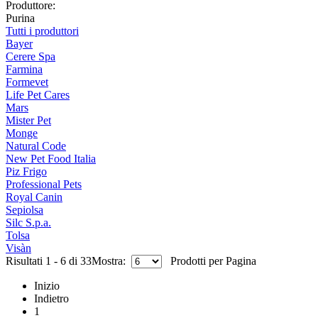
Produttore:
Purina
Tutti i produttori
Bayer
Cerere Spa
Farmina
Formevet
Life Pet Cares
Mars
Mister Pet
Monge
Natural Code
New Pet Food Italia
Piz Frigo
Professional Pets
Royal Canin
Sepiolsa
Silc S.p.a.
Tolsa
Visàn
Risultati 1 - 6 di 33
Mostra:
Prodotti per Pagina
Inizio
Indietro
1